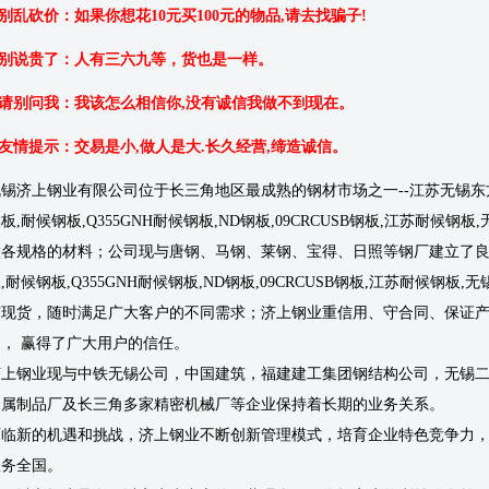
.别乱砍价：如果你想花10元买100元的物品,请去找骗子!
2.别说贵了：人有三六九等，货也是一样。
.请别问我：我该怎么相信你,没有诚信我做不到现在。
.友情提示：交易是小,做人是大.长久经营,缔造诚信。
无锡济上钢业有限公司位于长三角地区最成熟的钢材市场之一--江苏无锡东
板,耐候钢板,Q355GNH耐候钢板,ND钢板,09CRCUSB钢板,江苏耐
做各规格的材料；公司现与唐钢、马钢、莱钢、宝得、日照等钢厂建立了良
,耐候钢板,Q355GNH耐候钢板,ND钢板,09CRCUSB钢板,江苏耐候
有现货，随时满足广大客户的不同需求；济上钢业重信用、守合同、保证
则， 赢得了广大用户的信任。
济上钢业现与中铁无锡公司，中国建筑，福建建工集团钢结构公司，无锡
金属制品厂及长三角多家精密机械厂等企业保持着长期的业务关系。
面临新的机遇和挑战，济上钢业不断创新管理模式，培育企业特色竞争力
服务全国。