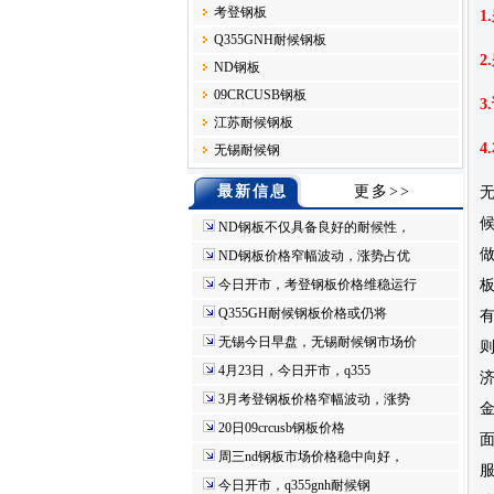
考登钢板
1
Q355GNH耐候钢板
ND钢板
09CRCUSB钢板
3
江苏耐候钢板
4
无锡耐候钢
最新信息
更多>>
候
ND钢板不仅具备良好的耐候性，
ND钢板价格窄幅波动，涨势占优
今日开市，考登钢板价格维稳运行
板
Q355GH耐候钢板价格或仍将
无锡今日早盘，无锡耐候钢市场价
4月23日，今日开市，q355
3月考登钢板价格窄幅波动，涨势
20日09crcusb钢板价格
周三nd钢板市场价格稳中向好，
今日开市，q355gnh耐候钢