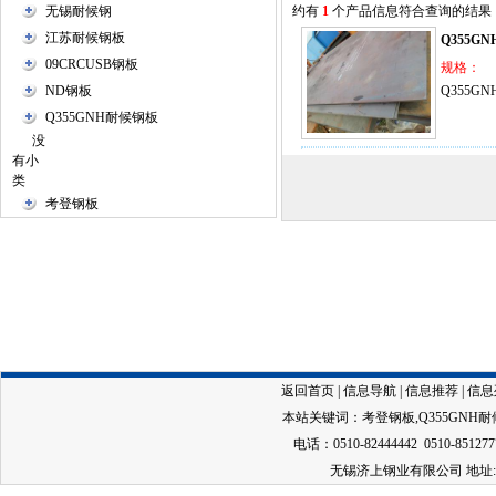
无锡耐候钢
约有
1
个产品信息符合查询的结果
江苏耐候钢板
Q355G
09CRCUSB钢板
规格：
ND钢板
Q355G
Q355GNH耐候钢板
没
有小
类
考登钢板
返回首页
|
信息导航
|
信息推荐
|
信息
本站关键词：
考登钢板
,
Q355GNH
电话：0510-82444442 0510-851277
无锡济上钢业有限公司 地址