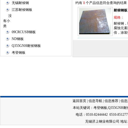
无锡耐候钢
约有
1
个产品信息符合查询的结果
江苏耐候钢板
耐候钢板
没
规格：
有小
耐候钢，
类
腐蚀元素
09CRCUSB钢板
倍，涂装
ND钢板
Q355GNH耐候钢板
考登钢板
返回首页
|
信息导航
|
信息推荐
|
信息
本站关键词：
考登钢板
,
Q355GNH
电话：0510-82444442 0510-851277
无锡济上钢业有限公司 地址